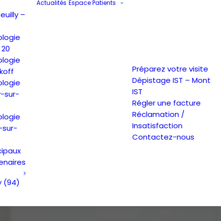
Actualités
Espace Patients
uilly –
ologie
 20
ologie
Préparez votre visite
koff
Dépistage IST – Mont
ologie
IST
y-sur-
Régler une facture
Réclamation /
ologie
Insatisfaction
-sur-
Contactez-nous
cipaux
enaires
y (94)