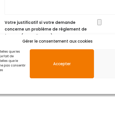
Votre justificatif si votre demande
concerne un problème de règlement de
facture (Mutuelle, etc.)
Gérer le consentement aux cookies
En cochant cette case, j'accepte que mes donnée
telles que les
traitées dans le cadre de la demande que je dépose v
e fait de
elles que le
Accepter
 ne pas consentir
nes