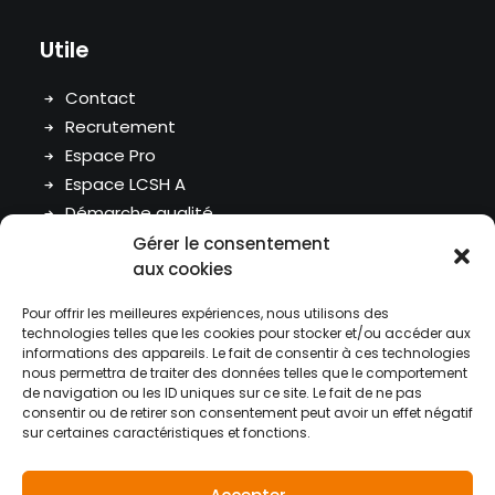
Utile
Contact
Recrutement
Espace Pro
Espace LCSH A
Démarche qualité
RGPD
Gérer le consentement
aux cookies
LCSH
Pour offrir les meilleures expériences, nous utilisons des
technologies telles que les cookies pour stocker et/ou accéder aux
informations des appareils. Le fait de consentir à ces technologies
Siège social
nous permettra de traiter des données telles que le comportement
125 rue d’Avron 75020 Paris
de navigation ou les ID uniques sur ce site. Le fait de ne pas
consentir ou de retirer son consentement peut avoir un effet négatif
Tel : 01 44 64 16 10
sur certaines caractéristiques et fonctions.