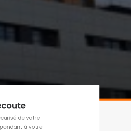
écoute
écurisé de votre
spondant à votre