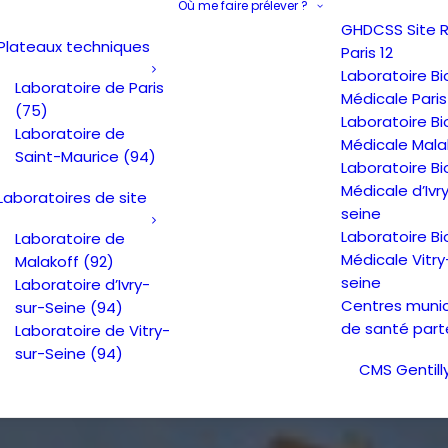
Où me faire prélever ?
GHDCSS Site Re
Plateaux techniques
Paris 12
Laboratoire Bi
Laboratoire de Paris
Médicale Paris
(75)
Laboratoire Bi
Laboratoire de
Médicale Mala
Saint-Maurice (94)
Laboratoire Bi
Médicale d’Ivr
Laboratoires de site
seine
Laboratoire Bi
Laboratoire de
Médicale Vitry
Malakoff (92)
seine
Laboratoire d’Ivry-
Centres muni
sur-Seine (94)
de santé part
Laboratoire de Vitry-
sur-Seine (94)
CMS Gentill