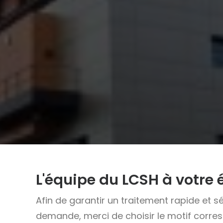
L'équipe du LCSH à votre 
Afin de garantir un traitement rapide et s
demande, merci de choisir le motif corre