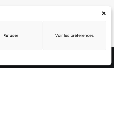
+33 (0)1 43 96 63 90
Refuser
Voir les préférences
LCSH
Siège social
125 rue d’Avron 75020 Paris
Tel : 01 44 64 16 10
A