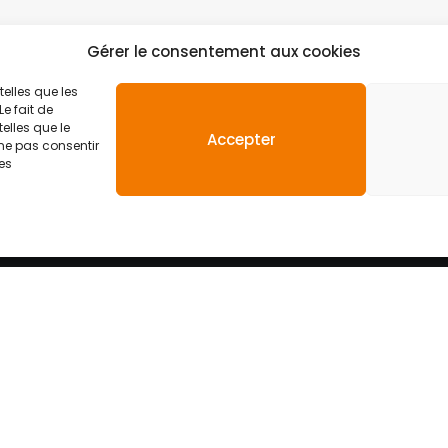
Gérer le consentement aux cookies
telles que les
e fait de
elles que le
Accepter
 ne pas consentir
nes
Découvrir
Utile
A propos de LCSH
Contact
Nos laboratoires
Recrutement
Actualités
Espace Pro
Espace LCSH D
Espace LCSH 