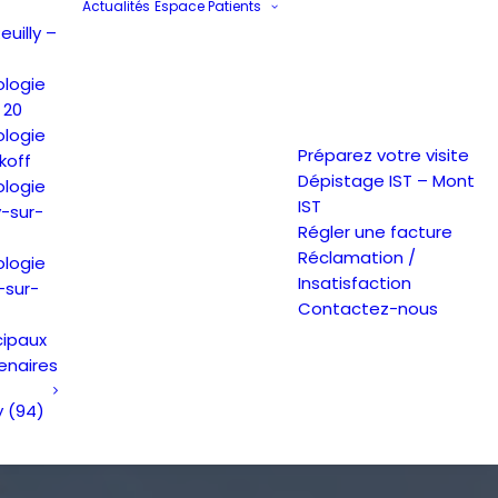
Actualités
Espace Patients
uilly –
ologie
 20
ologie
Préparez votre visite
koff
Dépistage IST – Mont
ologie
IST
y-sur-
Régler une facture
Réclamation /
ologie
Insatisfaction
-sur-
Contactez-nous
cipaux
enaires
y (94)